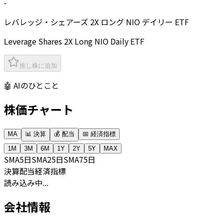
-
レバレッジ・シェアーズ 2X ロング NIO デイリー ETF
Leverage Shares 2X Long NIO Daily ETF
推し株に追加
🤖 AIのひとこと
株価チャート
MA
📊 決算
💰 配当
📅 経済指標
1M
3M
6M
1Y
2Y
5Y
MAX
SMA
5日
SMA
25日
SMA
75日
決算
配当
経済指標
読み込み中...
会社情報