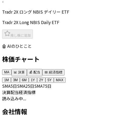
-
Tradr 2X ロング NBIS デイリー ETF
Tradr 2X Long NBIS Daily ETF
推し株に追加
🤖 AIのひとこと
株価チャート
MA
📊 決算
💰 配当
📅 経済指標
1M
3M
6M
1Y
2Y
5Y
MAX
SMA
5日
SMA
25日
SMA
75日
決算
配当
経済指標
読み込み中...
会社情報