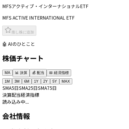
MFSアクティブ・インターナショナルETF
MFS ACTIVE INTERNATIONAL ETF
推し株に追加
🤖 AIのひとこと
株価チャート
MA
📊 決算
💰 配当
📅 経済指標
1M
3M
6M
1Y
2Y
5Y
MAX
SMA
5日
SMA
25日
SMA
75日
決算
配当
経済指標
読み込み中...
会社情報