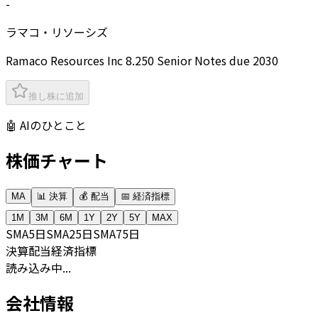
-
ラマコ・リソーシズ
Ramaco Resources Inc 8.250 Senior Notes due 2030
推し株に追加
🤖 AIのひとこと
株価チャート
MA
📊 決算
💰 配当
📅 経済指標
1M
3M
6M
1Y
2Y
5Y
MAX
SMA
5日
SMA
25日
SMA
75日
決算
配当
経済指標
読み込み中...
会社情報