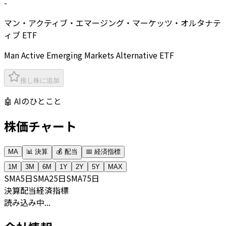
-
マン・アクティブ・エマージング・マーケッツ・オルタナテ
ィブ ETF
Man Active Emerging Markets Alternative ETF
推し株に追加
🤖 AIのひとこと
株価チャート
MA
📊 決算
💰 配当
📅 経済指標
1M
3M
6M
1Y
2Y
5Y
MAX
SMA
5日
SMA
25日
SMA
75日
決算
配当
経済指標
読み込み中...