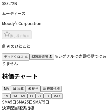
$83.72B
ムーディーズ
Moody's Corporation
推し株に追加
🤖 AIのひとこと
※シグナルは売買推奨ではあ
デッドクロス ⚠️
52週高値圏 🔝
りません
株価チャート
MA
📊 決算
💰 配当
📅 経済指標
1M
3M
6M
1Y
2Y
5Y
MAX
SMA
5日
SMA
25日
SMA
75日
決算
配当
経済指標