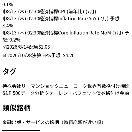
0.1%
🔴
8/13 (木) 02:30
経済指標
CPI (前年比) (7月)
🔴
8/13 (木) 02:30
経済指標
Inflation Rate YoY (7月) 予想:
3.4%
🔴
8/13 (木) 02:30
経済指標
Core Inflation Rate MoM (7月) 予
想: 0.2%
💰
2026/8/14
配当
$1.03
📊
2026/10/28
決算
EPS予想: $4.26
タグ
持株会社
リーマンショック
ニューヨーク
世界有数
格付け機関
S&P 500
データ分析
ウォーレン・バフェット
債券
格付け
金融
類似銘柄
金融出版・サービスの銘柄（時価総額が近い順）