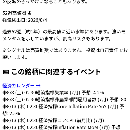
の反転のきっかけになることもあります。
52週高値圏 🔝
強気
検出日:
2026/8/4
過去52週（約1年）の最高値に近い水準にあります。強いモ
メンタムを示していますが、割高リスクもあります。
※シグナルは売買推奨ではありません。投資は自己責任でお
願いします。
📅 この銘柄に関連するイベント
経済カレンダー →
🔴
8/8 (土) 02:30
経済指標
失業率 (7月) 予想: 4.2%
🔴
8/8 (土) 02:30
経済指標
非農業部門雇用者数 (7月) 予想: 80
🔴
8/13 (木) 02:30
経済指標
Core Inflation Rate YoY (7月) 予
想: 2.5%
🔴
8/13 (木) 02:30
経済指標
コアCPI (前月比) (7月)
🔴
8/13 (木) 02:30
経済指標
Inflation Rate MoM (7月) 予想: