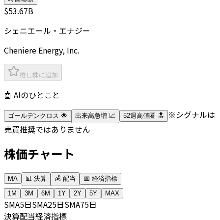
$53.67B
シェニエール・エナジー
Cheniere Energy, Inc.
推し株に追加
🤖 AIのひとこと
※シグナルは
ゴールデンクロス 🌟
出来高急増 📈
52週高値圏 🔝
売買推奨ではありません
株価チャート
MA
📊 決算
💰 配当
📅 経済指標
1M
3M
6M
1Y
2Y
5Y
MAX
SMA
5日
SMA
25日
SMA
75日
決算
配当
経済指標