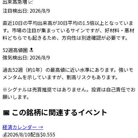
出来高急増 📈
注目
検出日:
2026/8/9
直近10日の平均出来高が30日平均の1.5倍以上となっていま
す。市場の注目が集まっているサインですが、好材料・悪材
料どちらでも起きるため、方向性は別途確認が必要です。
52週高値圏 🔝
強気
検出日:
2026/8/9
過去52週（約1年）の最高値に近い水準にあります。強いモ
メンタムを示していますが、割高リスクもあります。
※シグナルは売買推奨ではありません。投資は自己責任でお
願いします。
📅 この銘柄に関連するイベント
経済カレンダー →
💰
2026/8/10
配当
$0.555