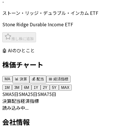
-
ストーン・リッジ・デュラブル・インカム ETF
Stone Ridge Durable Income ETF
推し株に追加
🤖 AIのひとこと
株価チャート
MA
📊 決算
💰 配当
📅 経済指標
1M
3M
6M
1Y
2Y
5Y
MAX
SMA
5日
SMA
25日
SMA
75日
決算
配当
経済指標
読み込み中...
会社情報