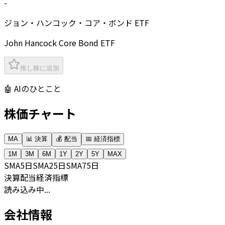
-
ジョン・ハンコック・コア・ボンド ETF
John Hancock Core Bond ETF
推し株に追加
🤖 AIのひとこと
株価チャート
MA
📊 決算
💰 配当
📅 経済指標
1M
3M
6M
1Y
2Y
5Y
MAX
SMA
5日
SMA
25日
SMA
75日
決算
配当
経済指標
読み込み中...
会社情報