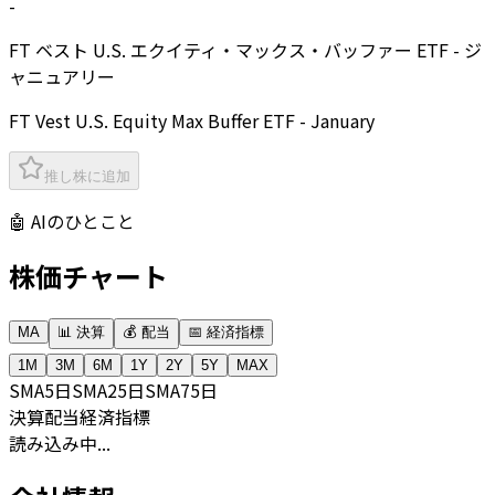
-
FT ベスト U.S. エクイティ・マックス・バッファー ETF - ジ
ャニュアリー
FT Vest U.S. Equity Max Buffer ETF - January
推し株に追加
🤖 AIのひとこと
株価チャート
MA
📊 決算
💰 配当
📅 経済指標
1M
3M
6M
1Y
2Y
5Y
MAX
SMA
5日
SMA
25日
SMA
75日
決算
配当
経済指標
読み込み中...