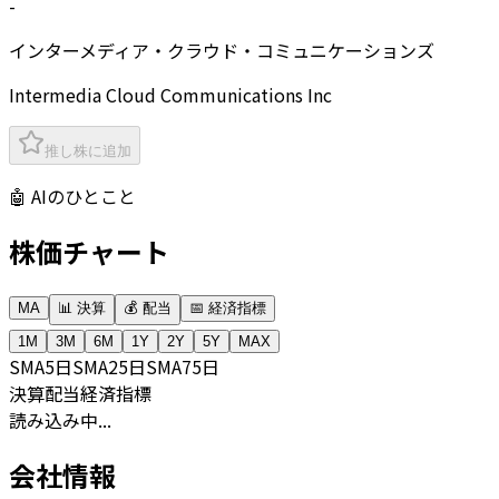
-
インターメディア・クラウド・コミュニケーションズ
Intermedia Cloud Communications Inc
推し株に追加
🤖 AIのひとこと
株価チャート
MA
📊 決算
💰 配当
📅 経済指標
1M
3M
6M
1Y
2Y
5Y
MAX
SMA
5日
SMA
25日
SMA
75日
決算
配当
経済指標
読み込み中...
会社情報