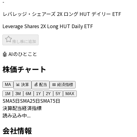
-
レバレッジ・シェアーズ 2X ロング HUT デイリー ETF
Leverage Shares 2X Long HUT Daily ETF
推し株に追加
🤖 AIのひとこと
株価チャート
MA
📊 決算
💰 配当
📅 経済指標
1M
3M
6M
1Y
2Y
5Y
MAX
SMA
5日
SMA
25日
SMA
75日
決算
配当
経済指標
読み込み中...
会社情報