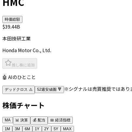
HMC
時価総額
$39.44B
本田技研工業
Honda Motor Co., Ltd.
推し株に追加
🤖 AIのひとこと
※シグナルは売買推奨ではあり
デッドクロス ⚠️
52週安値圏 🔻
株価チャート
MA
📊 決算
💰 配当
📅 経済指標
1M
3M
6M
1Y
2Y
5Y
MAX