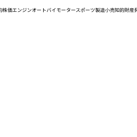
均株価
エンジン
オートバイ
モータースポーツ
製造
小売
知的財産