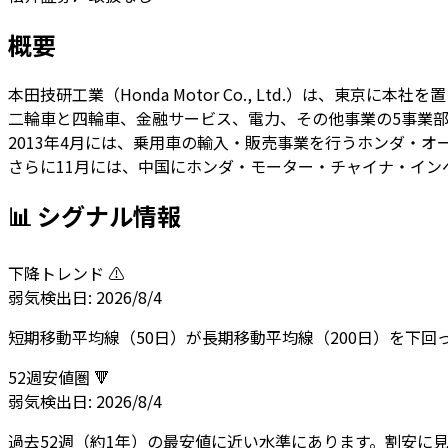
概要
本田技研工業（Honda Motor Co., Ltd.）は、
二輪車と四輪車、金融サービス、電力、その他事業の5事業
2013年4月には、乗用車の輸入・販売事業を行うホンダ・
さらに11月には、中国にホンダ・モーター・チャイナ・イン
📊 シグナル情報
下降トレンド ⚠️
弱気
検出日:
2026/8/4
短期移動平均線（50日）が長期移動平均線（200日）を下
52週安値圏 🔻
弱気
検出日:
2026/8/4
過去52週（約1年）の最安値に近い水準にあります。割安に