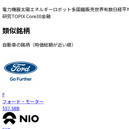
電力機器
太陽エネルギー
ロボット
多国籍
販売
世界有数
日経平
研究
TOPIX Core30
金融
類似銘柄
自動車の銘柄（時価総額が近い順）
F
フォード・モーター
$57.58B