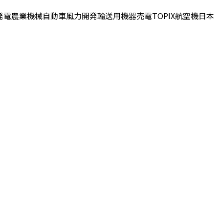
発電
農業機械
自動車
風力
開発
輸送用機器
売電
TOPIX
航空機
日本