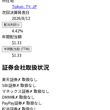
所在地
Tokyo, TY, JP
次回決算発表日
2026/8/12
配当利回り
4.42
%
年間配当額
$
1.33
年間配当額 (TTM)
$
1.33
証券会社取扱状況
楽天証券
✗ 取扱なし
SBI証券
✗ 取扱なし
マネックス証券
✗ 取扱なし
DMM株
✗ 取扱なし
PayPay証券
✗ 取扱なし
松井証券
✗ 取扱なし