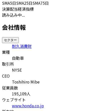
SMA
5日
SMA
25日
SMA
75日
決算
配当
経済指標
読み込み中...
会社情報
セクター
耐久消費財
業種
自動車
取引所
NYSE
CEO
Toshihiro Mibe
従業員数
195,109
人
ウェブサイト
www.honda.co.jp