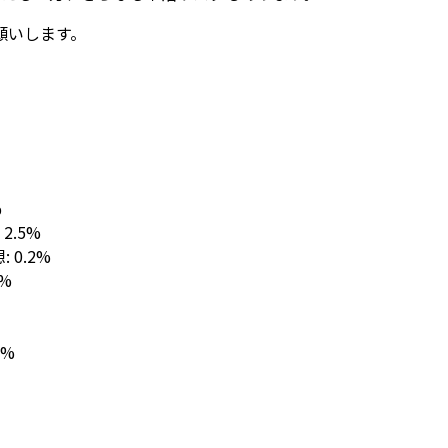
願いします。
%
: 2.5%
想: 0.2%
1%
2%