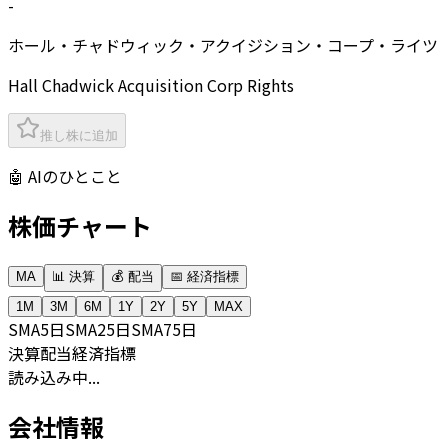
-
ホール・チャドウィック・アクイジション・コープ・ライツ
Hall Chadwick Acquisition Corp Rights
推し株に追加
🤖 AIのひとこと
株価チャート
MA
📊 決算
💰 配当
📅 経済指標
1M
3M
6M
1Y
2Y
5Y
MAX
SMA
5日
SMA
25日
SMA
75日
決算
配当
経済指標
読み込み中...
会社情報