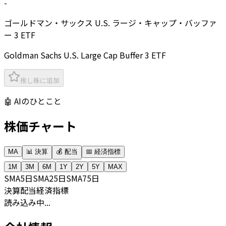
-
ゴールドマン・サックス U.S. ラージ・キャップ・バッファ
ー 3 ETF
Goldman Sachs U.S. Large Cap Buffer 3 ETF
推し株に追加
🤖 AIのひとこと
株価チャート
MA
📊 決算
💰 配当
📅 経済指標
1M
3M
6M
1Y
2Y
5Y
MAX
SMA
5日
SMA
25日
SMA
75日
決算
配当
経済指標
読み込み中...