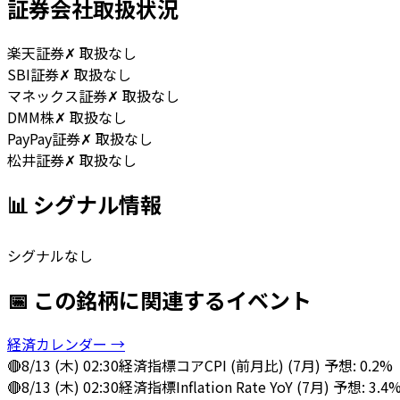
証券会社取扱状況
楽天証券
✗ 取扱なし
SBI証券
✗ 取扱なし
マネックス証券
✗ 取扱なし
DMM株
✗ 取扱なし
PayPay証券
✗ 取扱なし
松井証券
✗ 取扱なし
📊 シグナル情報
シグナルなし
📅 この銘柄に関連するイベント
経済カレンダー →
🔴
8/13 (木) 02:30
経済指標
コアCPI (前月比) (7月) 予想: 0.2%
🔴
8/13 (木) 02:30
経済指標
Inflation Rate YoY (7月) 予想: 3.4