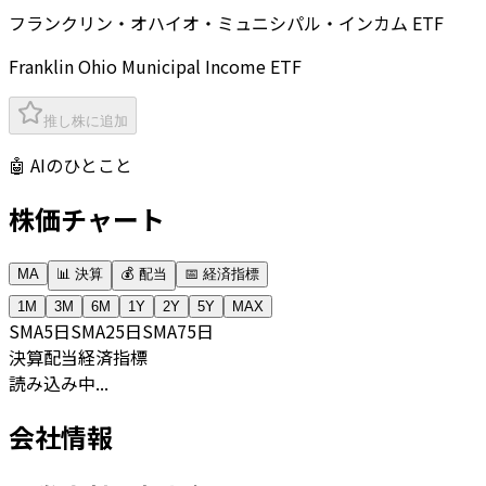
フランクリン・オハイオ・ミュニシパル・インカム ETF
Franklin Ohio Municipal Income ETF
推し株に追加
🤖 AIのひとこと
株価チャート
MA
📊 決算
💰 配当
📅 経済指標
1M
3M
6M
1Y
2Y
5Y
MAX
SMA
5日
SMA
25日
SMA
75日
決算
配当
経済指標
読み込み中...
会社情報