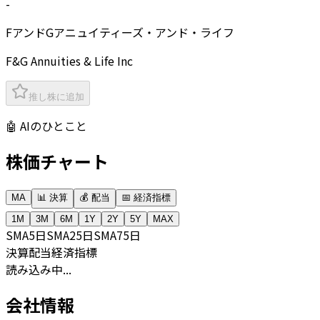
-
FアンドGアニュイティーズ・アンド・ライフ
F&G Annuities & Life Inc
推し株に追加
🤖 AIのひとこと
株価チャート
MA
📊 決算
💰 配当
📅 経済指標
1M
3M
6M
1Y
2Y
5Y
MAX
SMA
5日
SMA
25日
SMA
75日
決算
配当
経済指標
読み込み中...
会社情報