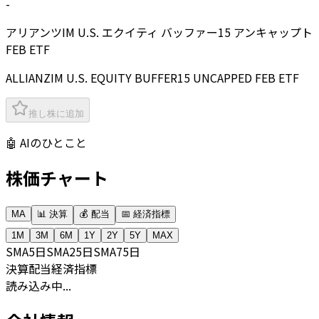
-
アリアンツIM U.S. エクイティ バッファー15 アンキャップト
FEB ETF
ALLIANZIM U.S. EQUITY BUFFER15 UNCAPPED FEB ETF
推し株に追加
🤖 AIのひとこと
株価チャート
MA
📊 決算
💰 配当
📅 経済指標
1M
3M
6M
1Y
2Y
5Y
MAX
SMA
5日
SMA
25日
SMA
75日
決算
配当
経済指標
読み込み中...