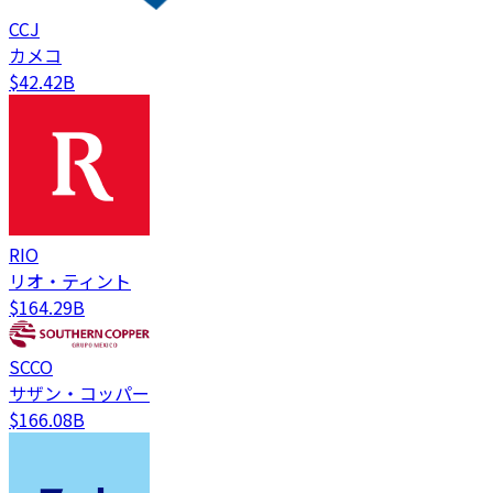
CCJ
カメコ
$42.42B
RIO
リオ・ティント
$164.29B
SCCO
サザン・コッパー
$166.08B