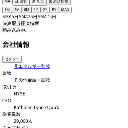
MA
📊 決算
💰 配当
📅 経済指標
1M
3M
6M
1Y
2Y
5Y
MAX
SMA
5日
SMA
25日
SMA
75日
決算
配当
経済指標
読み込み中...
会社情報
セクター
非エネルギー鉱物
業種
その他金属・鉱物
取引所
NYSE
CEO
Kathleen Lynne Quirk
従業員数
29,000
人
ウェブサイト