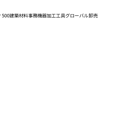
 500
建築材料
事務機器
加工
工具
グローバル
卸売