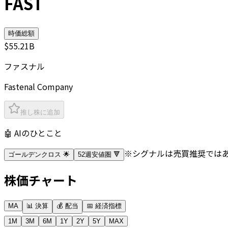
FAST
時価総額
$55.21B
ファスナル
Fastenal Company
推し株に追加
🤖 AIのひとこと
※シグナルは売買推奨では
ゴールデンクロス 🌟
52週安値圏 🔻
株価チャート
MA
📊 決算
💰 配当
📅 経済指標
1M
3M
6M
1Y
2Y
5Y
MAX