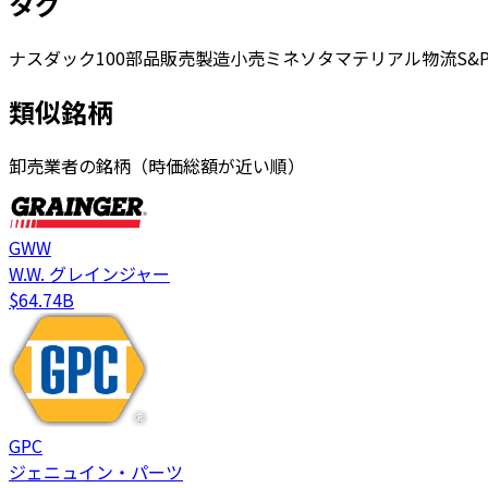
タグ
ナスダック100
部品
販売
製造
小売
ミネソタ
マテリアル
物流
S&P
類似銘柄
卸売業者の銘柄（時価総額が近い順）
GWW
W.W. グレインジャー
$64.74B
GPC
ジェニュイン・パーツ