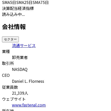
SMA
5日
SMA
25日
SMA
75日
決算
配当
経済指標
読み込み中...
会社情報
セクター
流通サービス
業種
卸売業者
取引所
NASDAQ
CEO
Daniel L. Florness
従業員数
21,339
人
ウェブサイト
www.fastenal.com
所在地