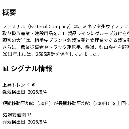
概要
ファスナル（Fastenal Company）は、ミネソタ州ウ
取り扱う産業・建設用品を、11製品ラインにグループ分けを
顧客の大半は、相手先ブランド名製造業と修理業である製造
さらに、農業従事者やトラック運転手、鉄道、鉱山会社を顧
2011年末には、2585店舗を保有していました。
📊 シグナル情報
上昇トレンド 🌟
強気
検出日:
2026/8/4
短期移動平均線（50日）が長期移動平均線（200日）を上
52週安値圏 🔻
弱気
検出日:
2026/8/4