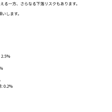
見える一方、さらなる下落リスクもあります。
願いします。
: 2.5%
1%
%
想: 0.2%