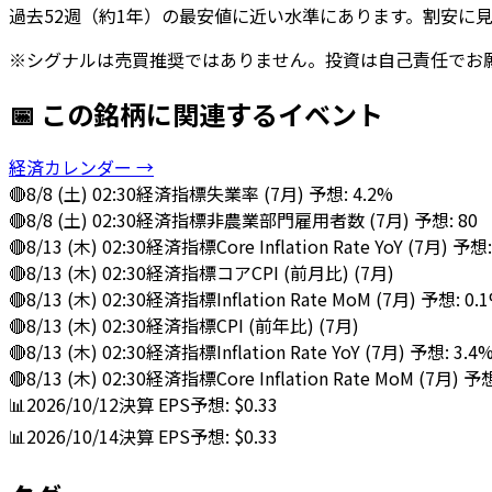
過去52週（約1年）の最安値に近い水準にあります。割安に
※シグナルは売買推奨ではありません。投資は自己責任でお
📅 この銘柄に関連するイベント
経済カレンダー →
🔴
8/8 (土) 02:30
経済指標
失業率 (7月) 予想: 4.2%
🔴
8/8 (土) 02:30
経済指標
非農業部門雇用者数 (7月) 予想: 80
🔴
8/13 (木) 02:30
経済指標
Core Inflation Rate YoY (7月) 予想
🔴
8/13 (木) 02:30
経済指標
コアCPI (前月比) (7月)
🔴
8/13 (木) 02:30
経済指標
Inflation Rate MoM (7月) 予想: 0.
🔴
8/13 (木) 02:30
経済指標
CPI (前年比) (7月)
🔴
8/13 (木) 02:30
経済指標
Inflation Rate YoY (7月) 予想: 3.4
🔴
8/13 (木) 02:30
経済指標
Core Inflation Rate MoM (7月) 予
📊
2026/10/12
決算
EPS予想: $0.33
📊
2026/10/14
決算
EPS予想: $0.33