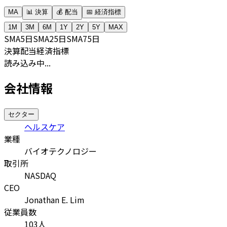
MA
📊 決算
💰 配当
📅 経済指標
1M
3M
6M
1Y
2Y
5Y
MAX
SMA
5日
SMA
25日
SMA
75日
決算
配当
経済指標
読み込み中...
会社情報
セクター
ヘルスケア
業種
バイオテクノロジー
取引所
NASDAQ
CEO
Jonathan E. Lim
従業員数
103
人