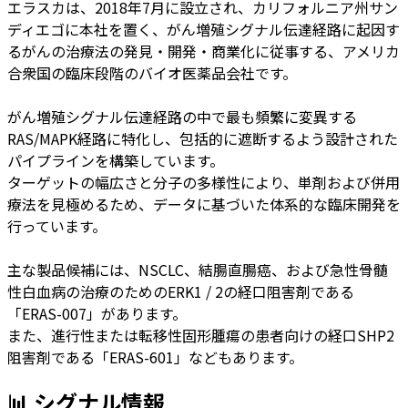
エラスカは、2018年7月に設立され、カリフォルニア州サン
ディエゴに本社を置く、がん増殖シグナル伝達経路に起因す
るがんの治療法の発見・開発・商業化に従事する、アメリカ
合衆国の臨床段階のバイオ医薬品会社です。
がん増殖シグナル伝達経路の中で最も頻繁に変異する
RAS/MAPK経路に特化し、包括的に遮断するよう設計された
パイプラインを構築しています。
ターゲットの幅広さと分子の多様性により、単剤および併用
療法を見極めるため、データに基づいた体系的な臨床開発を
行っています。
主な製品候補には、NSCLC、結腸直腸癌、および急性骨髄
性白血病の治療のためのERK1 / 2の経口阻害剤である
「ERAS-007」があります。
また、進行性または転移性固形腫瘍の患者向けの経口SHP2
阻害剤である「ERAS-601」などもあります。
📊 シグナル情報