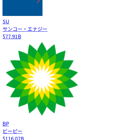
SU
サンコー・エナジー
$77.91B
BP
ビーピー
$116.07B