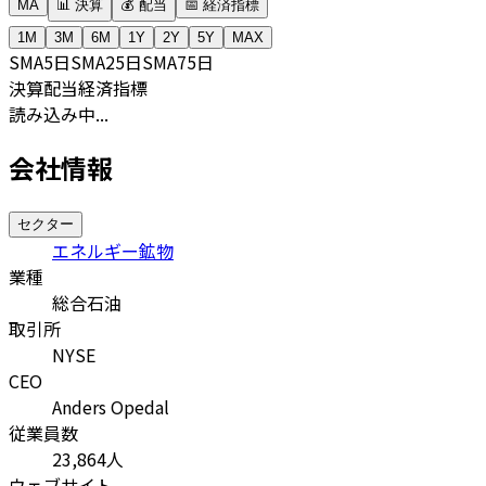
MA
📊 決算
💰 配当
📅 経済指標
1M
3M
6M
1Y
2Y
5Y
MAX
SMA
5日
SMA
25日
SMA
75日
決算
配当
経済指標
読み込み中...
会社情報
セクター
エネルギー鉱物
業種
総合石油
取引所
NYSE
CEO
Anders Opedal
従業員数
23,864
人
ウェブサイト