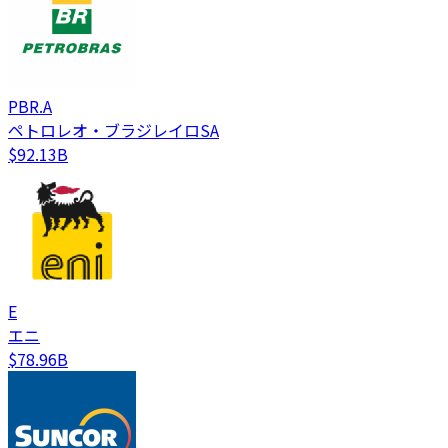
PBR.A
ペトロレオ・ブラジレイロSA
$92.13B
E
エニ
$78.96B