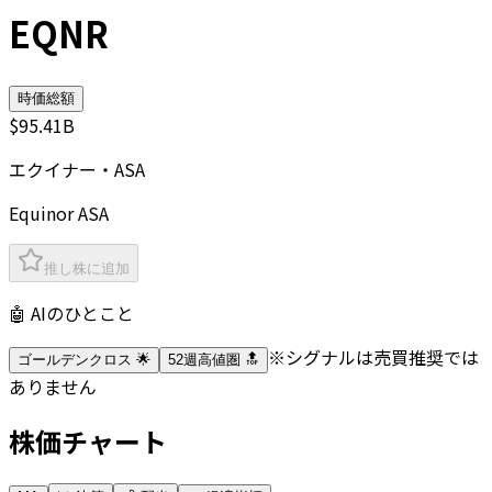
EQNR
時価総額
$95.41B
エクイナー・ASA
Equinor ASA
推し株に追加
🤖 AIのひとこと
※シグナルは売買推奨では
ゴールデンクロス 🌟
52週高値圏 🔝
ありません
株価チャート