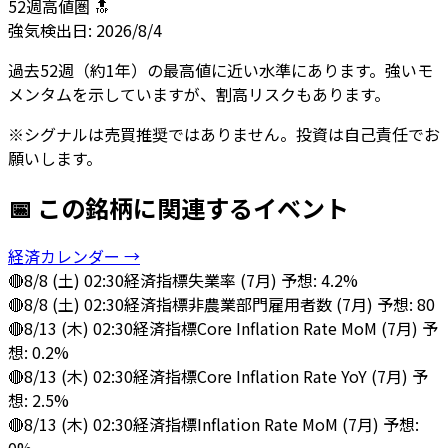
52週高値圏 🔝
強気
検出日:
2026/8/4
過去52週（約1年）の最高値に近い水準にあります。強いモ
メンタムを示していますが、割高リスクもあります。
※シグナルは売買推奨ではありません。投資は自己責任でお
願いします。
📅 この銘柄に関連するイベント
経済カレンダー →
🔴
8/8 (土) 02:30
経済指標
失業率 (7月) 予想: 4.2%
🔴
8/8 (土) 02:30
経済指標
非農業部門雇用者数 (7月) 予想: 80
🔴
8/13 (木) 02:30
経済指標
Core Inflation Rate MoM (7月) 予
想: 0.2%
🔴
8/13 (木) 02:30
経済指標
Core Inflation Rate YoY (7月) 予
想: 2.5%
🔴
8/13 (木) 02:30
経済指標
Inflation Rate MoM (7月) 予想: