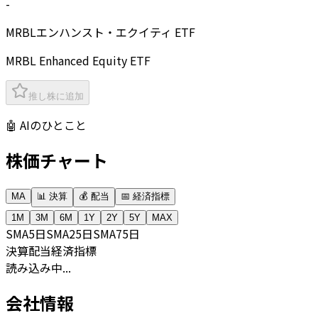
-
MRBLエンハンスト・エクイティ ETF
MRBL Enhanced Equity ETF
推し株に追加
🤖 AIのひとこと
株価チャート
MA
📊 決算
💰 配当
📅 経済指標
1M
3M
6M
1Y
2Y
5Y
MAX
SMA
5日
SMA
25日
SMA
75日
決算
配当
経済指標
読み込み中...
会社情報