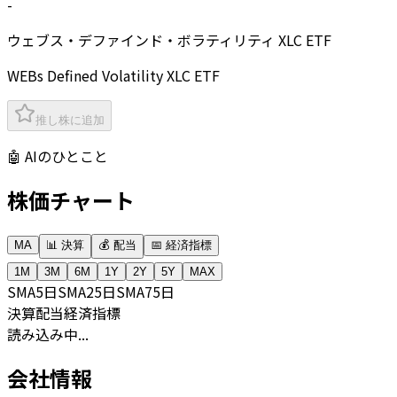
-
ウェブス・デファインド・ボラティリティ XLC ETF
WEBs Defined Volatility XLC ETF
推し株に追加
🤖 AIのひとこと
株価チャート
MA
📊 決算
💰 配当
📅 経済指標
1M
3M
6M
1Y
2Y
5Y
MAX
SMA
5日
SMA
25日
SMA
75日
決算
配当
経済指標
読み込み中...
会社情報