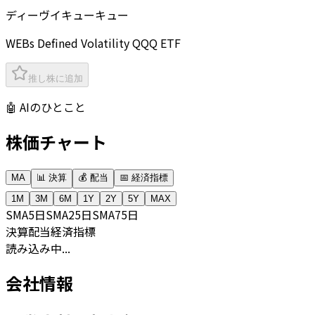
ディーヴイキューキュー
WEBs Defined Volatility QQQ ETF
推し株に追加
🤖 AIのひとこと
株価チャート
MA
📊 決算
💰 配当
📅 経済指標
1M
3M
6M
1Y
2Y
5Y
MAX
SMA
5日
SMA
25日
SMA
75日
決算
配当
経済指標
読み込み中...
会社情報