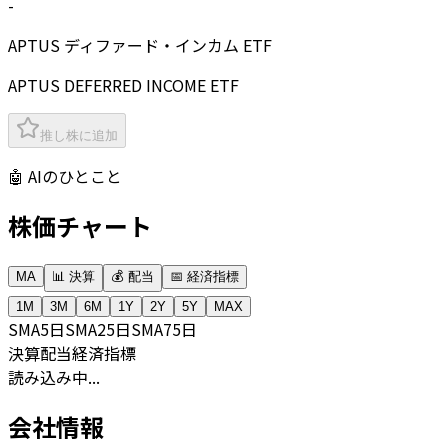
-
APTUS ディファード・インカム ETF
APTUS DEFERRED INCOME ETF
推し株に追加
🤖 AIのひとこと
株価チャート
MA
📊 決算
💰 配当
📅 経済指標
1M
3M
6M
1Y
2Y
5Y
MAX
SMA
5日
SMA
25日
SMA
75日
決算
配当
経済指標
読み込み中...
会社情報