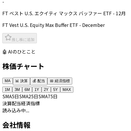
-
FT ベスト U.S. エクイティ マックス バッファー ETF - 12月
FT Vest U.S. Equity Max Buffer ETF - December
推し株に追加
🤖 AIのひとこと
株価チャート
MA
📊 決算
💰 配当
📅 経済指標
1M
3M
6M
1Y
2Y
5Y
MAX
SMA
5日
SMA
25日
SMA
75日
決算
配当
経済指標
読み込み中...
会社情報