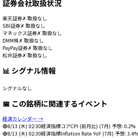
証券会社取扱状況
楽天証券
✗ 取扱なし
SBI証券
✗ 取扱なし
マネックス証券
✗ 取扱なし
DMM株
✗ 取扱なし
PayPay証券
✗ 取扱なし
松井証券
✗ 取扱なし
📊 シグナル情報
シグナルなし
📅 この銘柄に関連するイベント
経済カレンダー →
🔴
8/13 (木) 02:30
経済指標
コアCPI (前月比) (7月) 予想: 0.2%
🔴
8/13 (木) 02:30
経済指標
Inflation Rate YoY (7月) 予想: 3.4