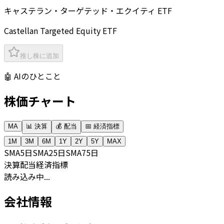
キャステラン・ターゲテッド・エクイティ ETF
Castellan Targeted Equity ETF
推し株に追加
🤖 AIのひとこと
株価チャート
MA
📊 決算
💰 配当
📅 経済指標
1M
3M
6M
1Y
2Y
5Y
MAX
SMA
5日
SMA
25日
SMA
75日
決算
配当
経済指標
読み込み中...
会社情報