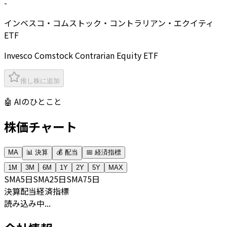
-
インベスコ・コムストック・コントラリアン・エクイティ
ETF
Invesco Comstock Contrarian Equity ETF
推し株に追加
🤖 AIのひとこと
株価チャート
MA
📊 決算
💰 配当
📅 経済指標
1M
3M
6M
1Y
2Y
5Y
MAX
SMA
5日
SMA
25日
SMA
75日
決算
配当
経済指標
読み込み中...