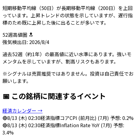
短期移動平均線（50日）が長期移動平均線（200日）を上回
っています。上昇トレンドの状態を示していますが、遅行指
標のため既に上昇した後に出ることが多いです。
52週高値圏 🔝
強気
検出日:
2026/8/4
過去52週（約1年）の最高値に近い水準にあります。強いモ
メンタムを示していますが、割高リスクもあります。
※シグナルは売買推奨ではありません。投資は自己責任でお
願いします。
📅 この銘柄に関連するイベント
経済カレンダー →
🔴
8/13 (木) 02:30
経済指標
コアCPI (前月比) (7月) 予想: 0.2%
🔴
8/13 (木) 02:30
経済指標
Inflation Rate YoY (7月) 予想:
3.4%