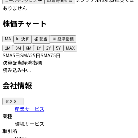
ゴールデンクロス 🌟
52週高値圏 🔝
ありません
株価チャート
MA
📊 決算
💰 配当
📅 経済指標
1M
3M
6M
1Y
2Y
5Y
MAX
SMA
5日
SMA
25日
SMA
75日
決算
配当
経済指標
読み込み中...
会社情報
セクター
産業サービス
業種
環境サービス
取引所