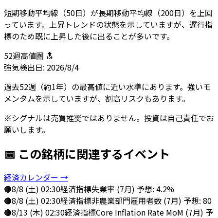
短期移動平均線（50日）が長期移動平均線（200日）を上回
っています。上昇トレンドの状態を示していますが、遅行指
標のため既に上昇した後に出ることが多いです。
52週高値圏 🔝
強気
検出日:
2026/8/4
過去52週（約1年）の最高値に近い水準にあります。強いモ
メンタムを示していますが、割高リスクもあります。
※シグナルは売買推奨ではありません。投資は自己責任でお
願いします。
📅 この銘柄に関連するイベント
経済カレンダー →
🔴
8/8 (土) 02:30
経済指標
失業率 (7月) 予想: 4.2%
🔴
8/8 (土) 02:30
経済指標
非農業部門雇用者数 (7月) 予想: 80
🔴
8/13 (木) 02:30
経済指標
Core Inflation Rate MoM (7月) 予