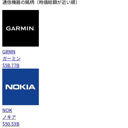
通信機器の銘柄（時価総額が近い順）
GRMN
ガーミン
$58.77B
NOK
ノキア
$50.53B