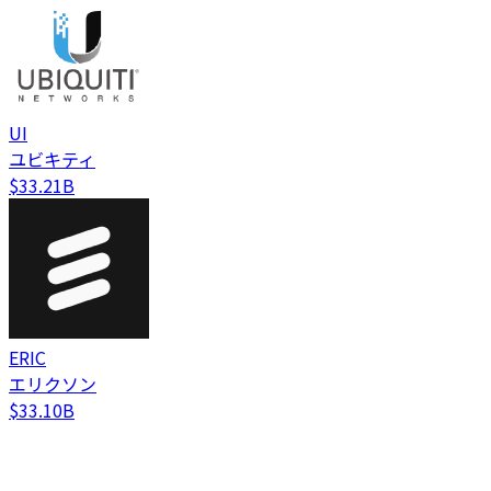
UI
ユビキティ
$33.21B
ERIC
エリクソン
$33.10B