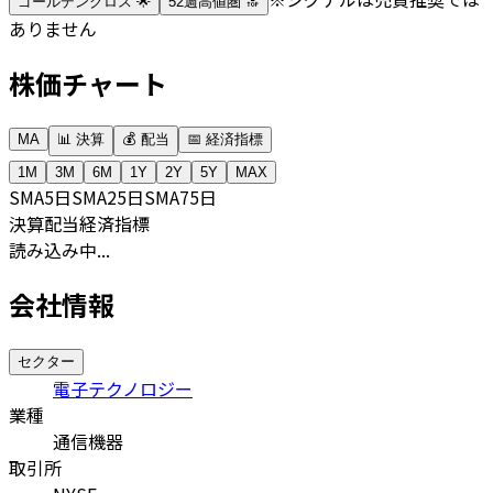
ゴールデンクロス 🌟
52週高値圏 🔝
ありません
株価チャート
MA
📊 決算
💰 配当
📅 経済指標
1M
3M
6M
1Y
2Y
5Y
MAX
SMA
5日
SMA
25日
SMA
75日
決算
配当
経済指標
読み込み中...
会社情報
セクター
電子テクノロジー
業種
通信機器
取引所