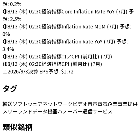
想: 0.2%
🔴
8/13 (木) 02:30
経済指標
Core Inflation Rate YoY (7月) 予
想: 2.5%
🔴
8/13 (木) 02:30
経済指標
Inflation Rate MoM (7月) 予想:
0%
🔴
8/13 (木) 02:30
経済指標
Inflation Rate YoY (7月) 予想:
3.4%
🔴
8/13 (木) 02:30
経済指標
コアCPI (前月比) (7月)
🔴
8/13 (木) 02:30
経済指標
CPI (前月比) (7月)
📊
2026/9/3
決算
EPS予想: $1.72
タグ
輸送
ソフトウェア
ネットワーク
ビデオ
音声
電気
企業
事業
提供
メリーランド
データ
機器
ハノーバー
通信
サービス
類似銘柄