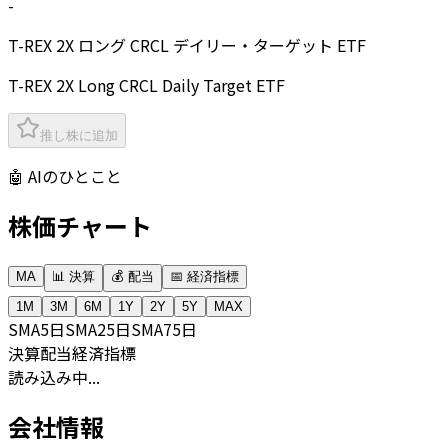
-
T-REX 2X ロング CRCL デイリー・ターゲット ETF
T-REX 2X Long CRCL Daily Target ETF
推し株に追加
🤖 AIのひとこと
株価チャート
MA
📊 決算
💰 配当
📅 経済指標
1M
3M
6M
1Y
2Y
5Y
MAX
SMA
5日
SMA
25日
SMA
75日
決算
配当
経済指標
読み込み中...
会社情報