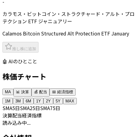
-
カラモス・ビットコイン・ストラクチャード・アルト・プロ
テクション ETF ジャニュアリー
Calamos Bitcoin Structured Alt Protection ETF January
推し株に追加
🤖 AIのひとこと
株価チャート
MA
📊 決算
💰 配当
📅 経済指標
1M
3M
6M
1Y
2Y
5Y
MAX
SMA
5日
SMA
25日
SMA
75日
決算
配当
経済指標
読み込み中...