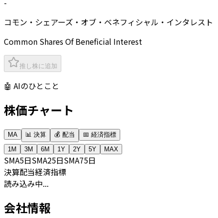
-
コモン・シェアーズ・オブ・ベネフィシャル・インタレスト
Common Shares Of Beneficial Interest
推し株に追加
🤖 AIのひとこと
株価チャート
MA
📊 決算
💰 配当
📅 経済指標
1M
3M
6M
1Y
2Y
5Y
MAX
SMA
5日
SMA
25日
SMA
75日
決算
配当
経済指標
読み込み中...
会社情報