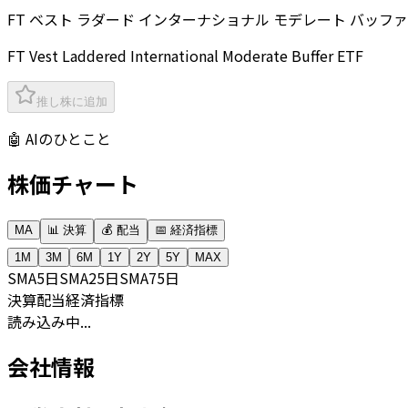
FT ベスト ラダード インターナショナル モデレート バッファー
FT Vest Laddered International Moderate Buffer ETF
推し株に追加
🤖 AIのひとこと
株価チャート
MA
📊 決算
💰 配当
📅 経済指標
1M
3M
6M
1Y
2Y
5Y
MAX
SMA
5日
SMA
25日
SMA
75日
決算
配当
経済指標
読み込み中...
会社情報