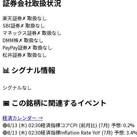
証券会社取扱状況
楽天証券
✗ 取扱なし
SBI証券
✗ 取扱なし
マネックス証券
✗ 取扱なし
DMM株
✗ 取扱なし
PayPay証券
✗ 取扱なし
松井証券
✗ 取扱なし
📊 シグナル情報
シグナルなし
📅 この銘柄に関連するイベント
経済カレンダー →
🔴
8/13 (木) 02:30
経済指標
コアCPI (前月比) (7月) 予想: 0.2%
🔴
8/13 (木) 02:30
経済指標
Inflation Rate YoY (7月) 予想: 3.4