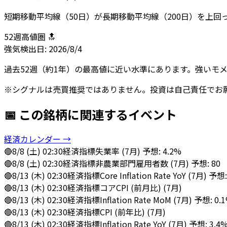
短期移動平均線（50日）が長期移動平均線（200日）を上
52週高値圏 🔝
強気
検出日:
2026/8/4
過去52週（約1年）の最高値に近い水準にあります。強いモ
※シグナルは売買推奨ではありません。投資は自己責任でお
📅 この銘柄に関連するイベント
経済カレンダー →
🔴
8/8 (土) 02:30
経済指標
失業率 (7月) 予想: 4.2%
🔴
8/8 (土) 02:30
経済指標
非農業部門雇用者数 (7月) 予想: 80
🔴
8/13 (木) 02:30
経済指標
Core Inflation Rate YoY (7月) 予想
🔴
8/13 (木) 02:30
経済指標
コアCPI (前月比) (7月)
🔴
8/13 (木) 02:30
経済指標
Inflation Rate MoM (7月) 予想: 0.
🔴
8/13 (木) 02:30
経済指標
CPI (前年比) (7月)
🔴
8/13 (木) 02:30
経済指標
Inflation Rate YoY (7月) 予想: 3.4