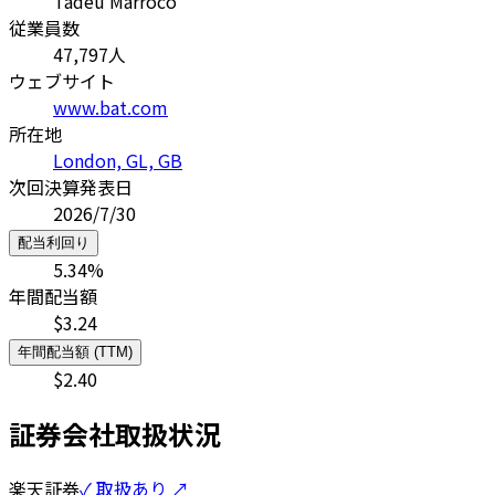
Tadeu Marroco
従業員数
47,797
人
ウェブサイト
www.bat.com
所在地
London, GL, GB
次回決算発表日
2026/7/30
配当利回り
5.34
%
年間配当額
$
3.24
年間配当額 (TTM)
$
2.40
証券会社取扱状況
楽天証券
✓ 取扱あり ↗