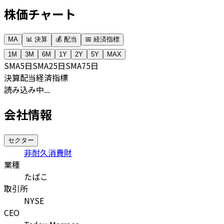
株価チャート
MA
📊 決算
💰 配当
📅 経済指標
1M
3M
6M
1Y
2Y
5Y
MAX
SMA
5日
SMA
25日
SMA
75日
決算
配当
経済指標
読み込み中...
会社情報
セクター
非耐久消費財
業種
たばこ
取引所
NYSE
CEO