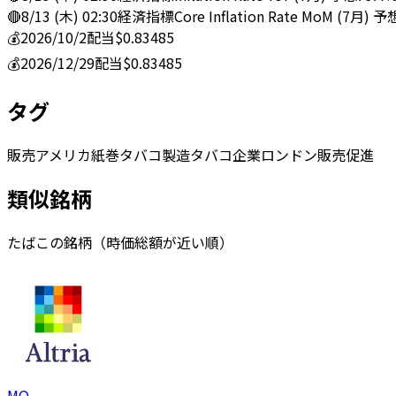
🔴
8/13 (木) 02:30
経済指標
Core Inflation Rate MoM (7月) 予
💰
2026/10/2
配当
$0.83485
💰
2026/12/29
配当
$0.83485
タグ
販売
アメリカ
紙巻タバコ
製造
タバコ
企業
ロンドン
販売促進
類似銘柄
たばこの銘柄（時価総額が近い順）
MO