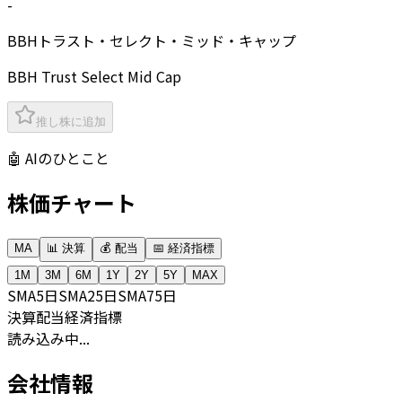
-
BBHトラスト・セレクト・ミッド・キャップ
BBH Trust Select Mid Cap
推し株に追加
🤖 AIのひとこと
株価チャート
MA
📊 決算
💰 配当
📅 経済指標
1M
3M
6M
1Y
2Y
5Y
MAX
SMA
5日
SMA
25日
SMA
75日
決算
配当
経済指標
読み込み中...
会社情報