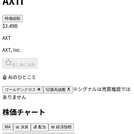
AXTI
時価総額
$3.49B
AXT
AXT, Inc.
推し株に追加
🤖 AIのひとこと
※シグナルは売買推奨では
ゴールデンクロス 🌟
52週高値圏 🔝
ありません
株価チャート
MA
📊 決算
💰 配当
📅 経済指標