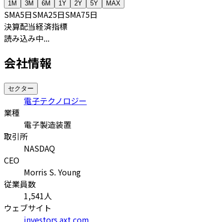
1M
3M
6M
1Y
2Y
5Y
MAX
SMA
5日
SMA
25日
SMA
75日
決算
配当
経済指標
読み込み中...
会社情報
セクター
電子テクノロジー
業種
電子製造装置
取引所
NASDAQ
CEO
Morris S. Young
従業員数
1,541
人
ウェブサイト
investors.axt.com