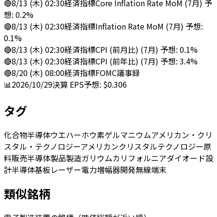
🔴
8/13 (木) 02:30
経済指標
Core Inflation Rate MoM (7月) 予
想: 0.2%
🔴
8/13 (木) 02:30
経済指標
Inflation Rate MoM (7月) 予想:
0.1%
🔴
8/13 (木) 02:30
経済指標
CPI (前月比) (7月) 予想: 0.1%
🔴
8/13 (木) 02:30
経済指標
CPI (前年比) (7月) 予想: 3.4%
🔴
8/20 (木) 08:00
経済指標
FOMC議事録
📊
2026/10/29
決算
EPS予想: $0.306
タグ
化合物半導体ウエハー
ホウ素
ゲルマニウム
アメリカン・クリ
スタル・テクノロジーアメリカンクリスタルテクノロジー
原
料
販売
半導体製品
製造
ガリウム
カリフォルニア
ダイオード
設
計
半導体基板
レーザー
電力増幅器
開発
無線端末
類似銘柄