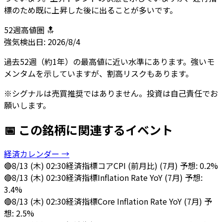
標のため既に上昇した後に出ることが多いです。
52週高値圏 🔝
強気
検出日:
2026/8/4
過去52週（約1年）の最高値に近い水準にあります。強いモ
メンタムを示していますが、割高リスクもあります。
※シグナルは売買推奨ではありません。投資は自己責任でお
願いします。
📅 この銘柄に関連するイベント
経済カレンダー →
🔴
8/13 (木) 02:30
経済指標
コアCPI (前月比) (7月) 予想: 0.2%
🔴
8/13 (木) 02:30
経済指標
Inflation Rate YoY (7月) 予想:
3.4%
🔴
8/13 (木) 02:30
経済指標
Core Inflation Rate YoY (7月) 予
想: 2.5%