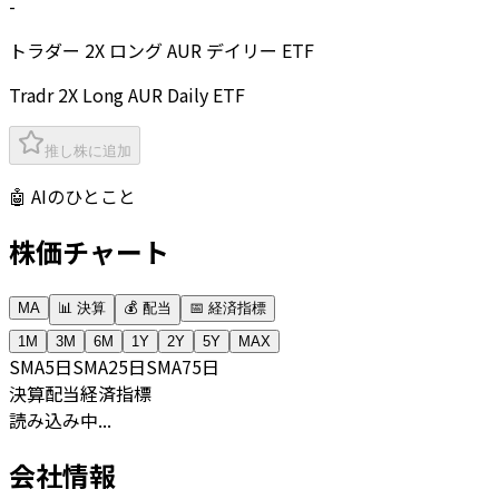
-
トラダー 2X ロング AUR デイリー ETF
Tradr 2X Long AUR Daily ETF
推し株に追加
🤖 AIのひとこと
株価チャート
MA
📊 決算
💰 配当
📅 経済指標
1M
3M
6M
1Y
2Y
5Y
MAX
SMA
5日
SMA
25日
SMA
75日
決算
配当
経済指標
読み込み中...
会社情報