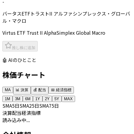
-
バータスETFトラストII アルファシンプレックス・グローバ
ル・マクロ
Virtus ETF Trust II AlphaSimplex Global Macro
推し株に追加
🤖 AIのひとこと
株価チャート
MA
📊 決算
💰 配当
📅 経済指標
1M
3M
6M
1Y
2Y
5Y
MAX
SMA
5日
SMA
25日
SMA
75日
決算
配当
経済指標
読み込み中...