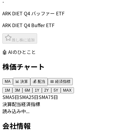
-
ARK DIET Q4 バッファー ETF
ARK DIET Q4 Buffer ETF
推し株に追加
🤖 AIのひとこと
株価チャート
MA
📊 決算
💰 配当
📅 経済指標
1M
3M
6M
1Y
2Y
5Y
MAX
SMA
5日
SMA
25日
SMA
75日
決算
配当
経済指標
読み込み中...
会社情報