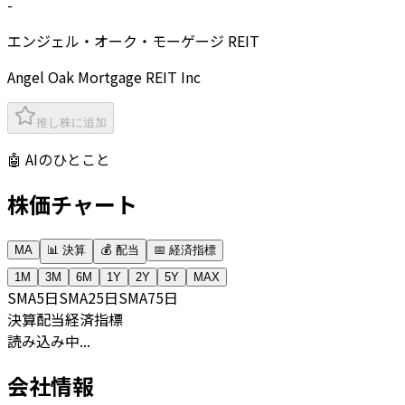
-
エンジェル・オーク・モーゲージ REIT
Angel Oak Mortgage REIT Inc
推し株に追加
🤖 AIのひとこと
株価チャート
MA
📊 決算
💰 配当
📅 経済指標
1M
3M
6M
1Y
2Y
5Y
MAX
SMA
5日
SMA
25日
SMA
75日
決算
配当
経済指標
読み込み中...
会社情報