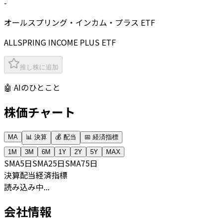
-
オールスプリング・インカム・プラス ETF
ALLSPRING INCOME PLUS ETF
推し株に追加
🤖 AIのひとこと
株価チャート
MA
📊 決算
💰 配当
📅 経済指標
1M
3M
6M
1Y
2Y
5Y
MAX
SMA
5日
SMA
25日
SMA
75日
決算
配当
経済指標
読み込み中...
会社情報