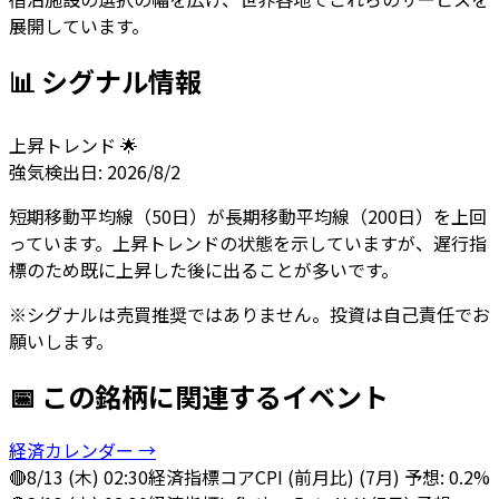
展開しています。
📊 シグナル情報
上昇トレンド 🌟
強気
検出日:
2026/8/2
短期移動平均線（50日）が長期移動平均線（200日）を上回
っています。上昇トレンドの状態を示していますが、遅行指
標のため既に上昇した後に出ることが多いです。
※シグナルは売買推奨ではありません。投資は自己責任でお
願いします。
📅 この銘柄に関連するイベント
経済カレンダー →
🔴
8/13 (木) 02:30
経済指標
コアCPI (前月比) (7月) 予想: 0.2%