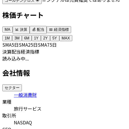
ゴールデンクロス 🌟
株価チャート
MA
📊 決算
💰 配当
📅 経済指標
1M
3M
6M
1Y
2Y
5Y
MAX
SMA
5日
SMA
25日
SMA
75日
決算
配当
経済指標
読み込み中...
会社情報
セクター
一般消費財
業種
旅行サービス
取引所
NASDAQ