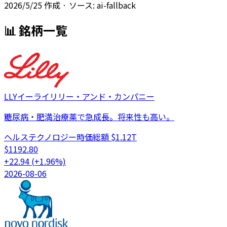
2026/5/25
作成
· ソース: ai-fallback
📊 銘柄一覧
LLY
イーライリリー・アンド・カンパニー
糖尿病・肥満治療薬で急成長。将来性も高い。
ヘルステクノロジー
時価総額
$1.12T
$
1192.80
+
22.94
(
+
1.96
%)
2026-08-06