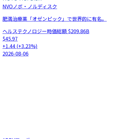
NVO
ノボ・ノルディスク
肥満治療薬「オゼンピック」で世界的に有名。
ヘルステクノロジー
時価総額
$209.86B
$
45.97
+
1.44
(
+
3.23
%)
2026-08-06