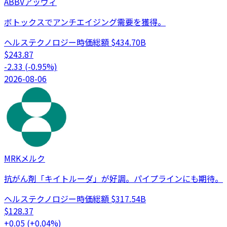
ABBV
アッヴィ
ボトックスでアンチエイジング需要を獲得。
ヘルステクノロジー
時価総額
$434.70B
$
243.87
-2.33
(
-0.95
%)
2026-08-06
MRK
メルク
抗がん剤「キイトルーダ」が好調。パイプラインにも期待。
ヘルステクノロジー
時価総額
$317.54B
$
128.37
+
0.05
(
+
0.04
%)