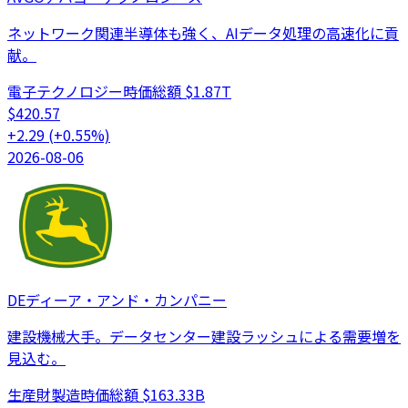
ネットワーク関連半導体も強く、AIデータ処理の高速化に貢
献。
電子テクノロジー
時価総額
$1.87T
$
420.57
+
2.29
(
+
0.55
%)
2026-08-06
DE
ディーア・アンド・カンパニー
建設機械大手。データセンター建設ラッシュによる需要増を
見込む。
生産財製造
時価総額
$163.33B