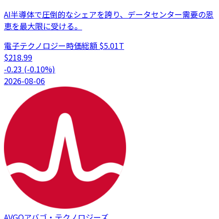
AI半導体で圧倒的なシェアを誇り、データセンター需要の恩
恵を最大限に受ける。
電子テクノロジー
時価総額
$5.01T
$
218.99
-0.23
(
-0.10
%)
2026-08-06
AVGO
アバゴ・テクノロジーズ