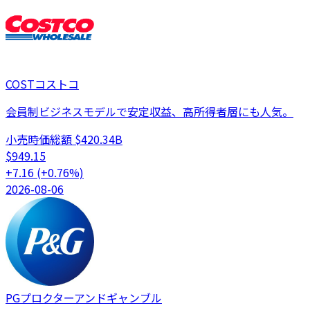
COST
コストコ
会員制ビジネスモデルで安定収益、高所得者層にも人気。
小売
時価総額
$420.34B
$
949.15
+
7.16
(
+
0.76
%)
2026-08-06
PG
プロクターアンドギャンブル