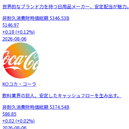
世界的なブランド力を持つ日用品メーカー、安定配当が魅力
非耐久消費財
時価総額
$346.53B
$
146.97
+
0.18
(
+
0.12
%)
2026-08-06
KO
コカ・コーラ
飲料業界の巨人、安定したキャッシュフローを生み出す。
非耐久消費財
時価総額
$374.54B
$
86.85
+
0.02
(
+
0.02
%)
2026-08-06