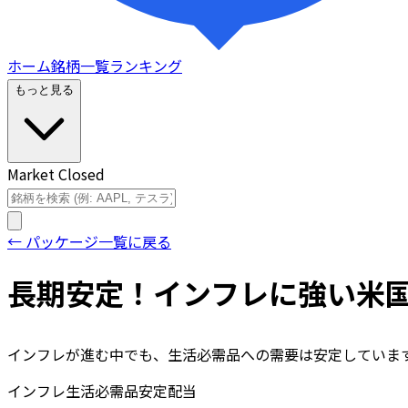
ホーム
銘柄一覧
ランキング
もっと見る
Market Closed
← パッケージ一覧に戻る
長期安定！インフレに強い米国生
インフレが進む中でも、生活必需品への需要は安定していま
インフレ
生活必需品
安定
配当