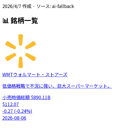
2026/4/7
作成
· ソース: ai-fallback
📊 銘柄一覧
WMT
ウォルマート・ストアーズ
低価格戦略で不況に強い、巨大スーパーマーケット。
小売
時価総額
$890.11B
$
112.07
-0.27
(
-0.24
%)
2026-08-06