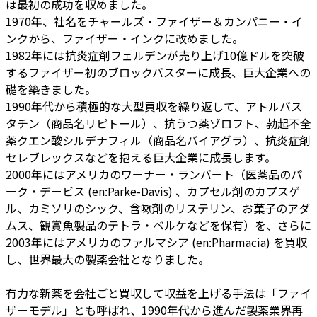
は最初の成功を収めました。
1970年、社名をチャールズ・ファイザー＆カンパニー・イ
ンクから、ファイザー・インクに改めました。
1982年には抗炎症剤フェルデンが売り上げ10億ドルを突破
するファイザー初のブロックバスターに成長、巨大企業への
礎を築きました。
1990年代から積極的な大型買収を繰り返して、アトルバス
タチン（商品名リピトール）、抗うつ薬ゾロフト、勃起不全
薬クエン酸シルデナフィル（商品名バイアグラ）、抗炎症剤
セレブレックスなどを抱える巨大企業に成長します。
2000年にはアメリカのワーナー・ランバート（医薬品のパ
ーク・デービス (en:Parke-Davis) 、カプセル剤のカプスゲ
ル、カミソリのシック、含嗽剤のリステリン、お菓子のアダ
ムス、観賞魚製品のテトラ・ベルケなどを保有）を、さらに
2003年にはアメリカのファルマシア (en:Pharmacia) を買収
し、世界最大の製薬会社となりました。
有力な新薬を会社ごと買収して収益を上げる手法は「ファイ
ザーモデル」とも呼ばれ、1990年代から進んだ製薬業界再