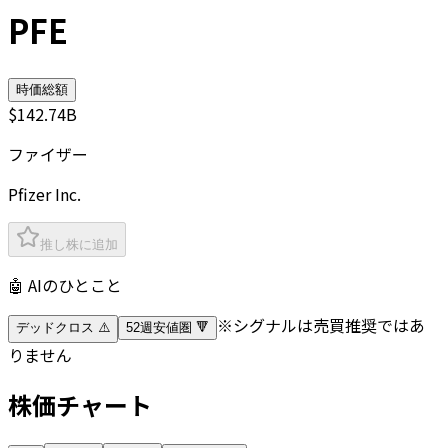
PFE
時価総額
$142.74B
ファイザー
Pfizer Inc.
推し株に追加
🤖 AIのひとこと
※シグナルは売買推奨ではあ
デッドクロス ⚠️
52週安値圏 🔻
りません
株価チャート