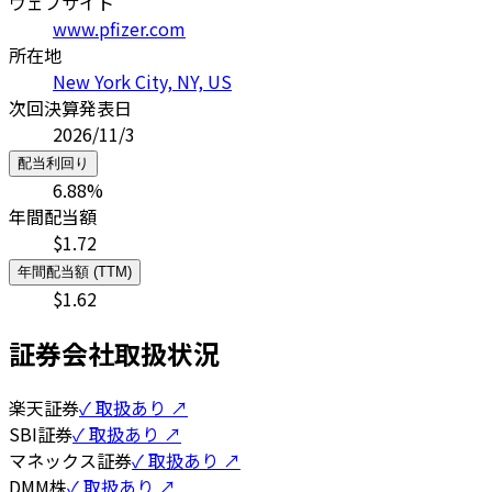
ウェブサイト
www.pfizer.com
所在地
New York City, NY, US
次回決算発表日
2026/11/3
配当利回り
6.88
%
年間配当額
$
1.72
年間配当額 (TTM)
$
1.62
証券会社取扱状況
楽天証券
✓ 取扱あり ↗
SBI証券
✓ 取扱あり ↗
マネックス証券
✓ 取扱あり ↗
DMM株
✓ 取扱あり ↗