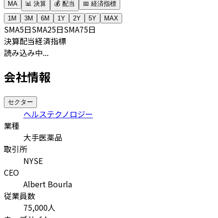
MA
📊 決算
💰 配当
📅 経済指標
1M
3M
6M
1Y
2Y
5Y
MAX
SMA
5日
SMA
25日
SMA
75日
決算
配当
経済指標
読み込み中...
会社情報
セクター
ヘルステクノロジー
業種
大手医薬品
取引所
NYSE
CEO
Albert Bourla
従業員数
75,000
人