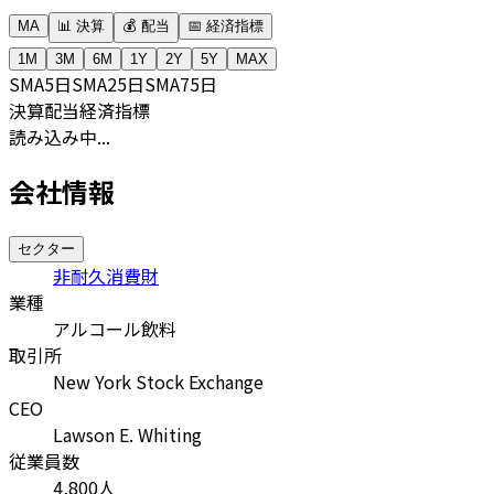
MA
📊 決算
💰 配当
📅 経済指標
1M
3M
6M
1Y
2Y
5Y
MAX
SMA
5日
SMA
25日
SMA
75日
決算
配当
経済指標
読み込み中...
会社情報
セクター
非耐久消費財
業種
アルコール飲料
取引所
New York Stock Exchange
CEO
Lawson E. Whiting
従業員数
4,800
人