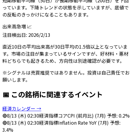
短期移動平均線（50日）が長期移動平均線（200日）を下回
っています。下降トレンドの状態を示していますが、底値で
の反転のきっかけになることもあります。
出来高急増 📈
注目
検出日:
2026/2/13
直近10日の平均出来高が30日平均の1.5倍以上となっていま
す。市場の注目が集まっているサインですが、好材料・悪材
料どちらでも起きるため、方向性は別途確認が必要です。
※シグナルは売買推奨ではありません。投資は自己責任でお
願いします。
📅 この銘柄に関連するイベント
経済カレンダー →
🔴
8/13 (木) 02:30
経済指標
コアCPI (前月比) (7月) 予想: 0.2%
🔴
8/13 (木) 02:30
経済指標
Inflation Rate YoY (7月) 予想:
3.4%