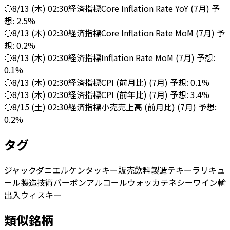
🔴
8/13 (木) 02:30
経済指標
Core Inflation Rate YoY (7月) 予
想: 2.5%
🔴
8/13 (木) 02:30
経済指標
Core Inflation Rate MoM (7月) 予
想: 0.2%
🔴
8/13 (木) 02:30
経済指標
Inflation Rate MoM (7月) 予想:
0.1%
🔴
8/13 (木) 02:30
経済指標
CPI (前月比) (7月) 予想: 0.1%
🔴
8/13 (木) 02:30
経済指標
CPI (前年比) (7月) 予想: 3.4%
🔴
8/15 (土) 02:30
経済指標
小売売上高 (前月比) (7月) 予想:
0.2%
タグ
ジャックダニエル
ケンタッキー
販売
飲料
製造
テキーラ
リキュ
ール
製造技術
バーボン
アルコール
ウォッカ
テネシー
ワイン
輸
出入
ウィスキー
類似銘柄